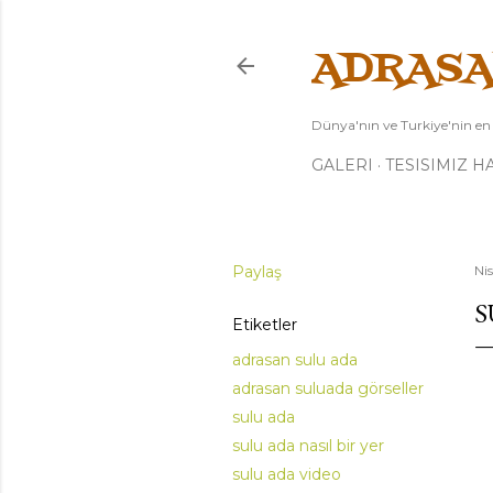
ADRASA
Dünya'nın ve Turkiye'nin en g
GALERI
TESISIMIZ H
Paylaş
Ni
S
Etiketler
adrasan sulu ada
adrasan suluada görseller
sulu ada
sulu ada nasıl bir yer
sulu ada video