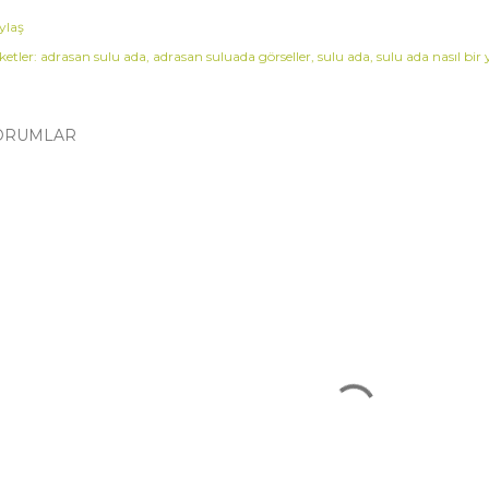
ylaş
ketler:
adrasan sulu ada
adrasan suluada görseller
sulu ada
sulu ada nasıl bir 
ORUMLAR