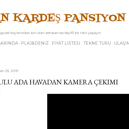
Ana içeriğe atla
N KARDEŞ PANSIYON
üzel koylarından biri olan adrasan da keyifli bir tatil yaşayın.
AKKINDA
PLAJ&DENIZ
FIYAT LISTESI
TEKNE TURU
ULAŞIM
san 25, 2019
ULU ADA HAVADAN KAMERA ÇEKIMI